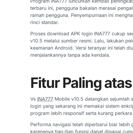
Program INA777 luncurkan kembali peningkatan
terbaru ini, pengguna bakalan merasai penga
ramah pengguna. Penyempurnaan ini menghadi
rinci standar.
Proses download APK login INA777 cukup sed
v10.5 melalui sumber resmi. Lalu, lakukan pe
keamanan Android. Versi teranyar ini telah di
menjalankannya tanpa ada kendala.
Fitur Paling at
Vs
INA777
Mobile v10.5 datangkan sejumlah sp
login yang sekarang ini memakai sistem enkri
program lebih responsif serta kurang perkar
Performa navigasi telah diperbarui biar leb
karenanya tiap-tiap fungsi dapat digapai cum