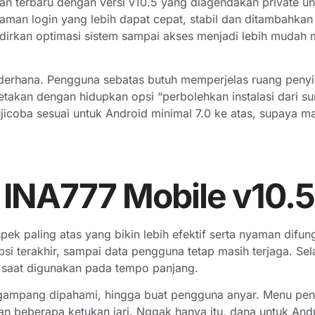
 terbaru dengan versi v10.5 yang diagendakan private untu
laman login yang lebih dapat cepat, stabil dan ditambahka
rkan optimasi sistem sampai akses menjadi lebih mudah 
erhana. Pengguna sebatas butuh memperjelas ruang penyimp
letakan dengan hidupkan opsi “perbolehkan instalasi dari 
ujicoba sesuai untuk Android minimal 7.0 ke atas, supaya m
as INA777 Mobile v10.
ek paling atas yang bikin lebih efektif serta nyaman difu
psi terakhir, sampai data pengguna tetap masih terjaga. S
a saat digunakan pada tempo panjang.
ih gampang dipahami, hingga buat pengguna anyar. Menu pen
an beberapa ketukan jari. Nggak hanya itu, dana untuk Andr