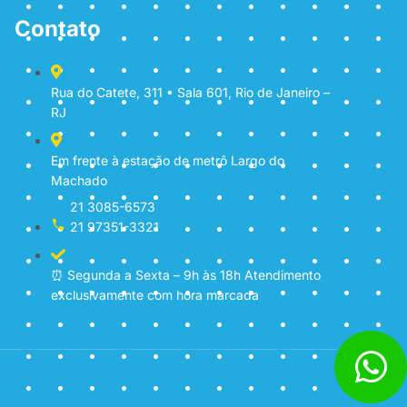
Contato
Rua do Catete, 311 • Sala 601, Rio de Janeiro –
RJ
Em frente à estação de metrô Largo do
Machado
21 3085-6573
21 97351-3321
⏰ Segunda a Sexta – 9h às 18h Atendimento
exclusivamente com hora marcada