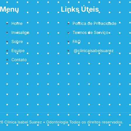
Menu
Links Úteis
Home
Política de Privacidade
Invisalign
Termos de Serviço
Sobre
FAQ
Equipe
@clinicaisabelsuarez
Contato
6 Clínica Isabel Suarez • Odontologia Todos os direitos reservados.