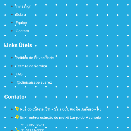
Invisalign
Sobre
Equipe
Contato
Links Úteis
Política de Privacidade
Termos de Serviço
FAQ
@clinicaisabelsuarez
Contato
Rua do Catete, 311 • Sala 601, Rio de Janeiro – RJ
Em frente à estação de metrô Largo do Machado
21 3085-6573
21 97351-3321