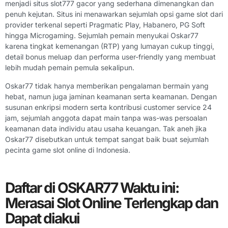
menjadi situs slot777 gacor yang sederhana dimenangkan dan
penuh kejutan. Situs ini menawarkan sejumlah opsi game slot dari
provider terkenal seperti Pragmatic Play, Habanero, PG Soft
hingga Microgaming. Sejumlah pemain menyukai Oskar77
karena tingkat kemenangan (RTP) yang lumayan cukup tinggi,
detail bonus meluap dan performa user-friendly yang membuat
lebih mudah pemain pemula sekalipun.
Oskar77 tidak hanya memberikan pengalaman bermain yang
hebat, namun juga jaminan keamanan serta keamanan. Dengan
susunan enkripsi modern serta kontribusi customer service 24
jam, sejumlah anggota dapat main tanpa was-was persoalan
keamanan data individu atau usaha keuangan. Tak aneh jika
Oskar77 disebutkan untuk tempat sangat baik buat sejumlah
pecinta game slot online di Indonesia.
Daftar di OSKAR77 Waktu ini:
Merasai Slot Online Terlengkap dan
Dapat diakui