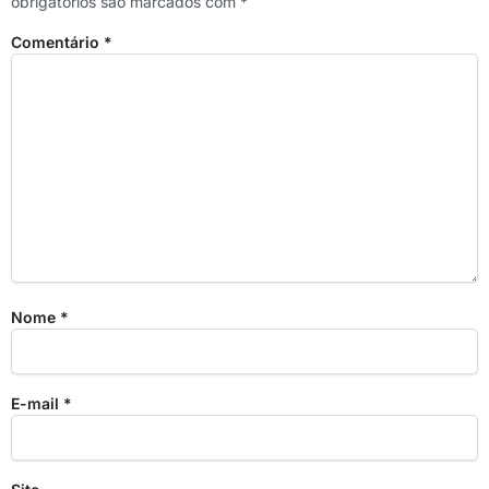
obrigatórios são marcados com
*
Comentário
*
Nome
*
E-mail
*